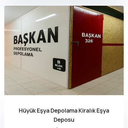
Hüyük Eşya Depolama Kiralık Eşya
Deposu