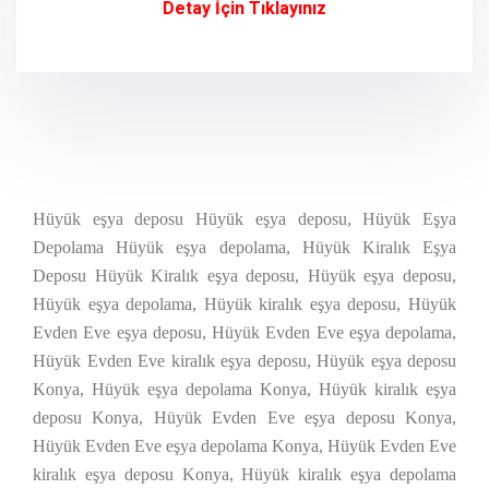
Detay İçin Tıklayınız
Hüyük eşya deposu Hüyük eşya deposu, Hüyük Eşya
Depolama Hüyük eşya depolama, Hüyük Kiralık Eşya
Deposu Hüyük Kiralık eşya deposu, Hüyük eşya deposu,
Hüyük eşya depolama, Hüyük kiralık eşya deposu, Hüyük
Evden Eve eşya deposu, Hüyük Evden Eve eşya depolama,
Hüyük Evden Eve kiralık eşya deposu, Hüyük eşya deposu
Konya, Hüyük eşya depolama Konya, Hüyük kiralık eşya
deposu Konya, Hüyük Evden Eve eşya deposu Konya,
Hüyük Evden Eve eşya depolama Konya, Hüyük Evden Eve
kiralık eşya deposu Konya, Hüyük kiralık eşya depolama