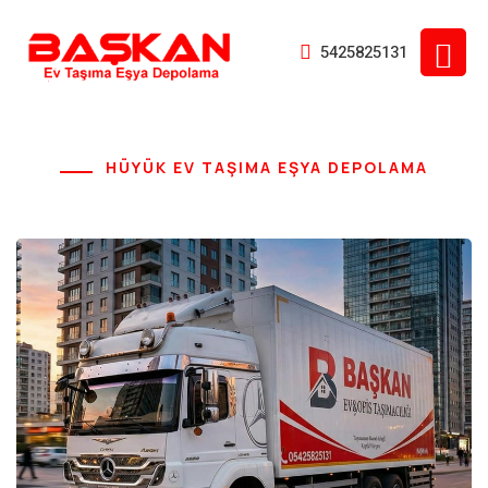
5425825131
HÜYÜK EV TAŞIMA EŞYA DEPOLAMA