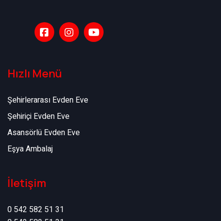
Hızlı Menü
Şehirlerarası Evden Eve
Şehiriçi Evden Eve
Asansörlü Evden Eve
Eşya Ambalaj
İletişim
0 542 582 51 31