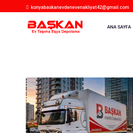
konyabaskanevdenevenakliyat42@gmail.com
ANA SAYFA