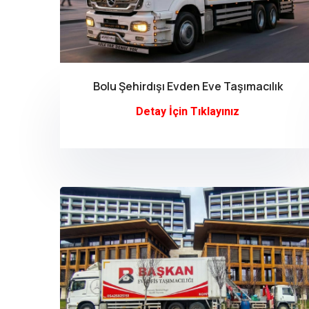
Bolu Şehirdışı Evden Eve Taşımacılık
Detay İçin Tıklayınız