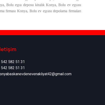
ya, Bolu eşya deposu kiralık Konya, Bolu ev eşyası
ma firması Konya, Bolu ev eşyası depolama firmaları
İletişim
 542 582 51 31
 542 582 51 31
onyabaskanevdenevenakliyat42@gmail.com