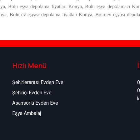
a, Bolu eşya depolama fiyatları Konya, Bolu eşya depolamacı Kon
ya, Bolu ev eşyası depolama fiyatları Konya, Bolu ev eşyası depola
Hızlı Menü
Şehirlerarası Evden Eve
0
0
Şehiriçi Evden Eve
k
Asansörlü Evden Eve
Eşya Ambalaj