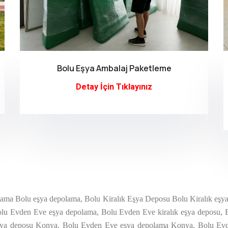
Bolu Eşya Ambalaj Paketleme
Detay İçin Tıklayınız
ama Bolu eşya depolama, Bolu Kiralık Eşya Deposu Bolu Kiralık eşya
Bolu Evden Eve eşya depolama, Bolu Evden Eve kiralık eşya deposu,
şya deposu Konya, Bolu Evden Eve eşya depolama Konya, Bolu Evden