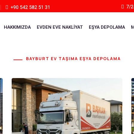
7/2
+90 542 582 51 31
HAKKIMIZDA
EVDEN EVE NAKLİYAT
EŞYA DEPOLAMA
M
BAYBURT EV TAŞIMA EŞYA DEPOLAMA