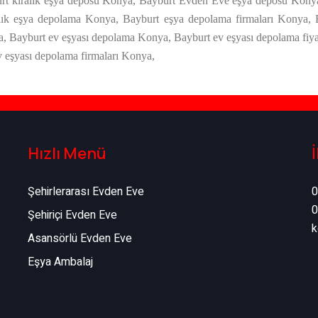
rt kiralık eşya deposu Konya, Bayburt Evden Eve eşya deposu Kony
lık eşya depolama Konya, Bayburt eşya depolama firmaları Konya, B
, Bayburt ev eşyası depolama Konya, Bayburt ev eşyası depolama fiyat
 eşyası depolama firmaları Konya,
Hızlı Menü
Şehirlerarası Evden Eve
0
0
Şehiriçi Evden Eve
k
Asansörlü Evden Eve
Eşya Ambalaj