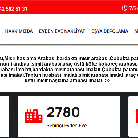
Mısır haşlama Arabası,bardakta mısır arabası,Çubukta pat
ntuni arabası,simit arabası,araç üstü köfte kokoreç arabası
rabası imalatı,bardakta mısır arabası imalatı,Çubukta patat
ası imalatı,Tantuni arabası imalatı,simit arabası imalatı,araç
üstü mısır haşlama arabası imalatı >>